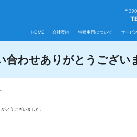
〒39
T
HOME
会社案内
特種車両について
サービ
い合わせありがとうござい
た
りがとうございました。