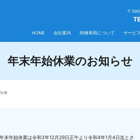
〒39
T
HOME
会社案内
特種車両について
サービ
年末年始休業のお知らせ
らせ
年末年始休業は令和3年12月29日正午より令和4年1月4日迄とさ